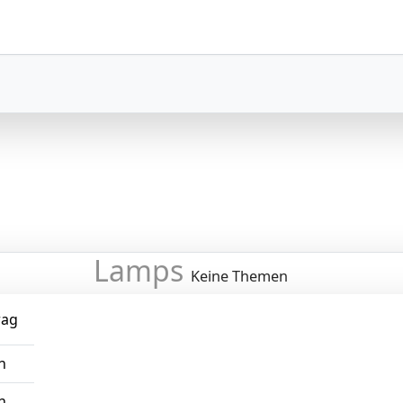
Lamps
Keine Themen
rag
n
n