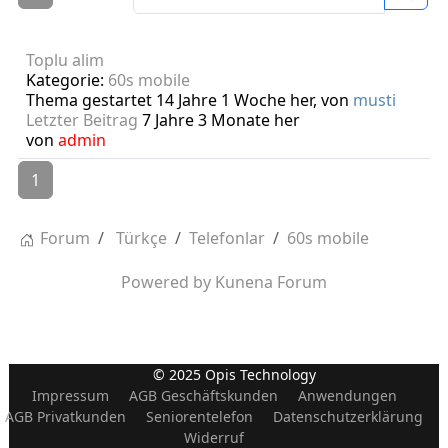
Toplu alim
Kategorie:
60s mobile
Thema gestartet 14 Jahre 1 Woche her, von
musti
Letzter Beitrag
7 Jahre 3 Monate her
von
admin
1
Forum
Türkçe
Telefonlar
60s mobile
Powered by
Kunena Forum
© 2025 Opis Technology
Impressum
AGB Geschäftskunden
Anwendungen
AGB Privatkunden
Seniorentelefon
Datenschutzerklärung
Widerruf