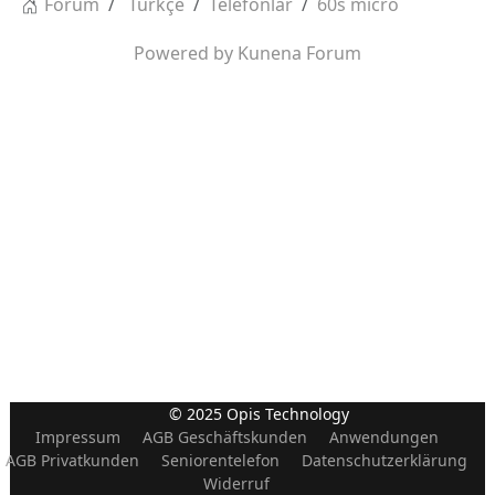
Forum
Türkçe
Telefonlar
60s micro
Powered by
Kunena Forum
© 2025 Opis Technology
Impressum
AGB Geschäftskunden
Anwendungen
AGB Privatkunden
Seniorentelefon
Datenschutzerklärung
Widerruf