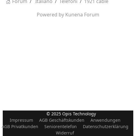
Forum
Italiano
Telefoni
1921 cable
Powered by
Kunena Forum
© 2025 Opis Technology
Impressum
AGB Geschäftskunden
Anwendungen
AGB Privatkunden
Seniorentelefon
Datenschutzerklärung
Widerruf