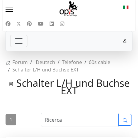
Selezi
Forum
Deutsch
Telefone
60s cable
Schalter L/H und Buchse EXT
Schalter L/H und Buchse
EXT
1