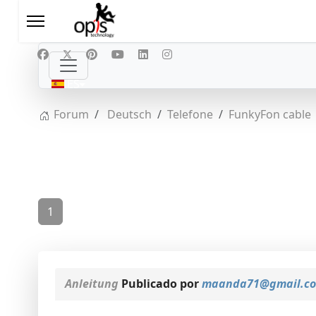
Seleccione su idioma
ES
Forum
Deutsch
Telefone
FunkyFon cable
1
Anleitung
Publicado por
maanda71@gmail.c