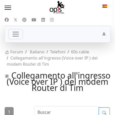
Selecc
Forum
Italiano
Telefoni
60s cable
Collegamento all'ingresso (Voice over IP ) del
modem Router di Tim
Collegamento all'ingresso
(Voice over IP ) del modem
Router di Tim
1