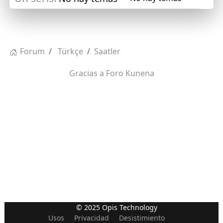
Forum
Türkçe
Saatler
Gracias a
Foro Kunena
© 2025 Opis Technology
Usos
Privacidad
Desistimiento