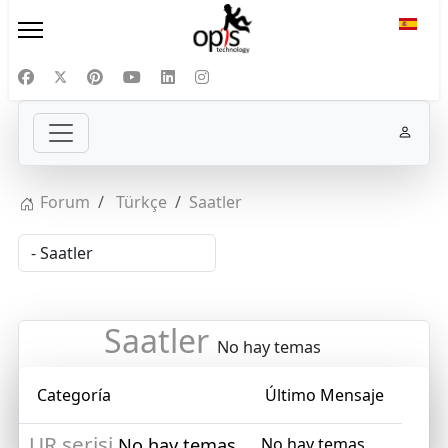
Selecc
Forum
Türkçe
Saatler
Saatler
No hay temas
Categoría
Último Mensaje
UR serisi
No hay temas
No hay temas