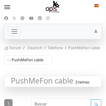
Selecc
Forum
Deutsch
Telefone
PushMeFon cable
PushMeFon cable
3 temas
1