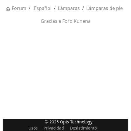
Forum
Español
Lámparas
Lámparas de pie
Gracias a
Foro Kunena
© 2025 Opis Technology
Usos
Privacidad
Desistimiento