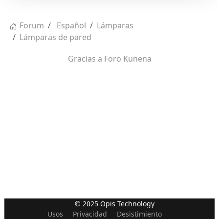
Forum
Español
Lámparas
Lámparas de pared
Gracias a
Foro Kunena
© 2025 Opis Technology
Usos
Privacidad
Desistimiento