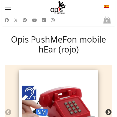
Selecc
0
Opis PushMeFon mobile
hEar (rojo)