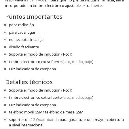
favor vaya a
hEar FAQs
). Y para que no pierda ninguna llamada, lleva
incorporado un timbre electrónico ajustable extra fuerte.
Puntos Importantes
poca radiación
para cada lugar
no necesita línea fija
diseño fascinante
Soporta el modo de inducción (T-coil)
timbre electrónico extra-fuerte (
alto
,
medio
,
bajo
)
Luz indicadora de campana
Detalles técnicos
Soporta el modo de inducción (T-coil)
timbre electrónico extra-fuerte (
alto
,
medio
,
bajo
)
Luz indicadora de campana
teléfono móvil GSM/ teléfono de mesa GSM
soporte con
2G Quadribanda
para garantizar una mayor cobertura
a nivel internacional