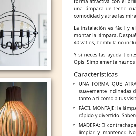
forma atractiva con el bril
una lámpara de techo cua
comodidad y atrae las mira
La instalación es fácil y 
montar la lámpara. Después
40 vatios, bombilla no inclu
Y si necesitas ayuda tiene
Opis. Simplemente haznos 
Características
UNA FORMA QUE ATRAE 
suavemente inclinadas d
tanto a ti como a tus visi
FÁCIL MONTAJE: la lámpa
rápido y divertido. Sabe
MADERA: El contrachapad
limpiar y mantener. N