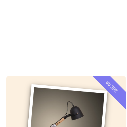
ab 39€