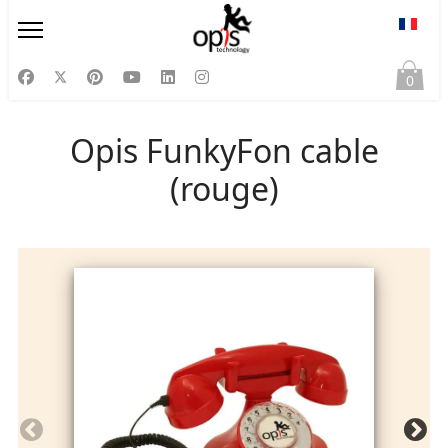
Sélect
0
Opis FunkyFon cable
(rouge)