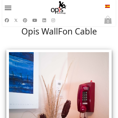
Selecc
0
Opis WallFon Cable