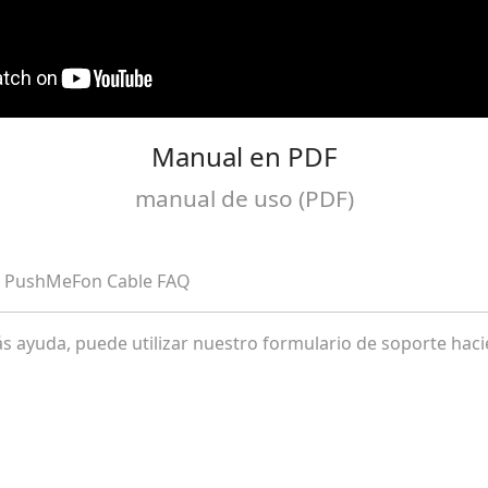
Manual en PDF
manual de uso (PDF)
 PushMeFon Cable FAQ
s ayuda, puede utilizar nuestro formulario de soporte haci