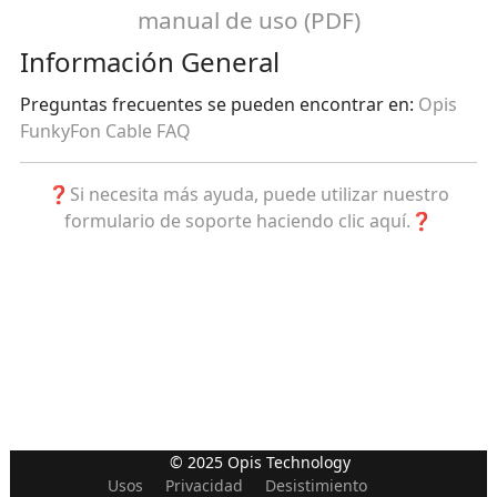
manual de uso (PDF)
Información General
Preguntas frecuentes se pueden encontrar en:
Opis
FunkyFon Cable FAQ
❓Si necesita más ayuda, puede utilizar nuestro
formulario de soporte haciendo clic aquí.❓
© 2025 Opis Technology
Usos
Privacidad
Desistimiento