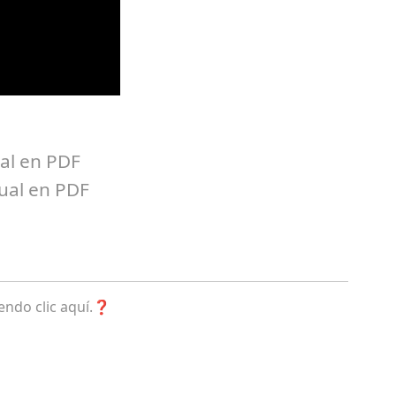
l en PDF
al en PDF
endo clic aquí.❓