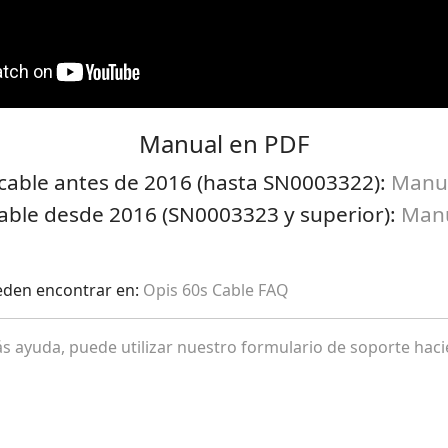
Manual en PDF
 cable antes de 2016 (hasta SN0003322):
Manua
cable desde 2016 (SN0003323 y superior):
Manu
ueden encontrar en:
Opis 60s Cable FAQ
s ayuda, puede utilizar nuestro formulario de soporte haci