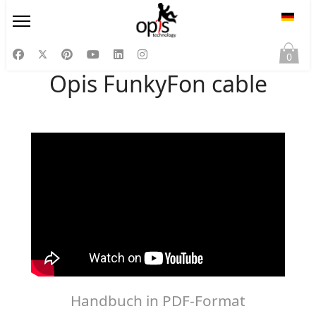
Sprac
0
Opis FunkyFon cable
Handbuch in PDF-Format